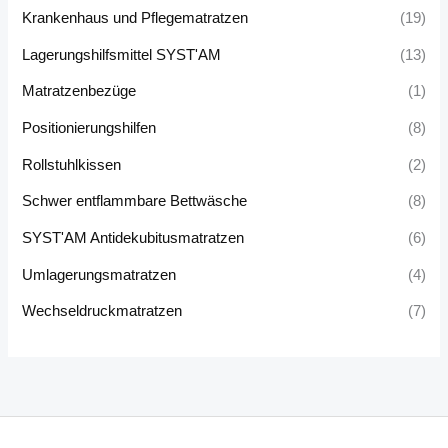
Krankenhaus und Pflegematratzen
(19)
Lagerungshilfsmittel SYST'AM
(13)
Matratzenbezüge
(1)
Positionierungshilfen
(8)
Rollstuhlkissen
(2)
Schwer entflammbare Bettwäsche
(8)
SYST'AM Antidekubitusmatratzen
(6)
Umlagerungsmatratzen
(4)
Wechseldruckmatratzen
(7)