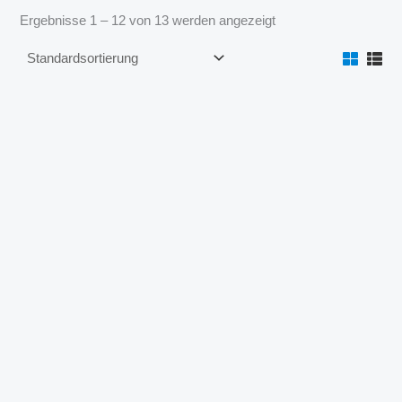
Ergebnisse 1 – 12 von 13 werden angezeigt
Ferseneinsatz SYSTAM P902T & P904T
Bitte
anmelden
um Preise zu sehen
Fersenschutz SYSTAM P901T