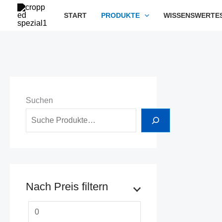
Zum
START
PRODUKTE
WISSENSWERTE
Inhalt
springen
Suchen
Nach Preis filtern
M
M