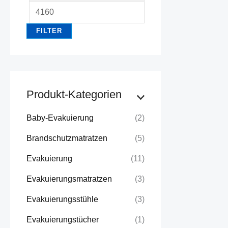
i
a
n
x
FILTER
.
.
P
P
r
r
e
e
Produkt-Kategorien
i
i
Baby-Evakuierung
(2)
s
s
Brandschutzmatratzen
(5)
Evakuierung
(11)
Evakuierungsmatratzen
(3)
Evakuierungsstühle
(3)
Evakuierungstücher
(1)