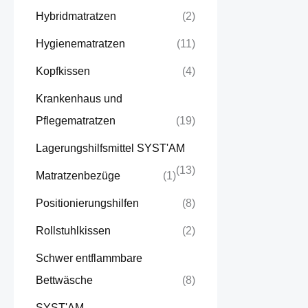
Hybridmatratzen
(2)
Hygienematratzen
(11)
Kopfkissen
(4)
Krankenhaus und
Pflegematratzen
(19)
Lagerungshilfsmittel SYST'AM
(13)
Matratzenbezüge
(1)
Positionierungshilfen
(8)
Rollstuhlkissen
(2)
Schwer entflammbare
Bettwäsche
(8)
SYST'AM