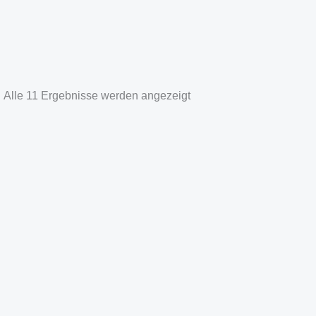
Alle 11 Ergebnisse werden angezeigt
Aufkleber Evakuierungstuch
Evakuierungsmatratze
Bitte
anmelden
um Preise zu
Bitte
anmelden
um Prei
sehen
sehen