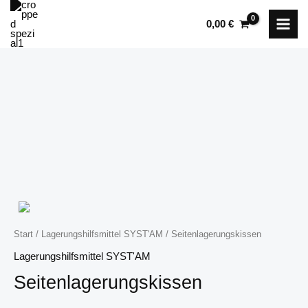
Zum
0,00
€
Inhalt
springen
Start
/
Lagerungshilfsmittel SYST'AM
/ Seitenlagerungskissen
Lagerungshilfsmittel SYST'AM
Seitenlagerungskissen