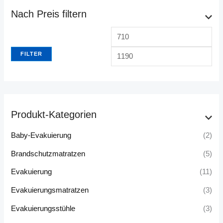
Nach Preis filtern
M
M
i
a
FILTER
n
x
.
.
P
P
r
r
Produkt-Kategorien
e
e
Baby-Evakuierung
(2)
i
i
s
s
Brandschutzmatratzen
(5)
Evakuierung
(11)
Evakuierungsmatratzen
(3)
Evakuierungsstühle
(3)