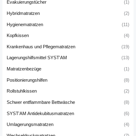
Evakuierungstücher
(1)
Hybridmatratzen
(2)
Hygienematratzen
(11)
Kopfkissen
(4)
Krankenhaus und Pflegematratzen
(19)
Lagerungshilfsmittel SYST'AM
(13)
Matratzenbezüge
(1)
Positionierungshilfen
(8)
Rollstuhlkissen
(2)
Schwer entflammbare Bettwäsche
(8)
SYST'AM Antidekubitusmatratzen
(6)
Umlagerungsmatratzen
(4)
Wechseldruckmatratzen
(7)