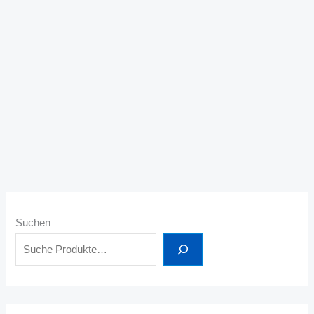
Bitte
anmelden
um Preise zu sehen
Matratzentopper FLEX
Bitte
anmelden
um Preise zu sehen
Suchen