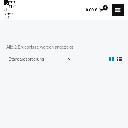
Zum
0,00
€
Inhalt
springen
Alle 2 Ergebnisse werden angezeigt
Hygienematratze Air0